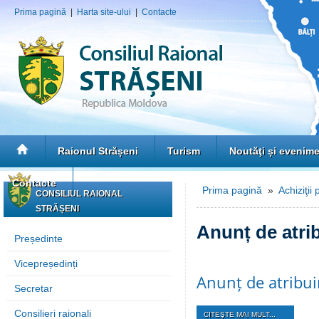
Prima pagină
|
Harta site-ului
|
Contacte
Raionul Strășeni
Turism
Noutăţi și evenim
Contacte
Prima pagină
»
Achiziţii 
CONSILIUL RAIONAL
STRĂȘENI
Anunț de atri
Președinte
Vicepreședinți
Anunț de atribui
Secretar
Consilieri raionali
CITEŞTE MAI MULT...