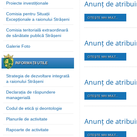
Anunț de atribui
Proiecte investiționale
Comisia pentru Situații
CITEŞTE MAI MULT...
Excepționale a raionului Strășeni
Comisia teritorială extraordinară
de sănătate publică Strășeni
Anunț de atribui
Galerie Foto
CITEŞTE MAI MULT...
INFORMAȚII UTILE
Strategia de dezvoltare integrată
Anunț de atribui
a raionului Strășeni
Declarația de răspundere
CITEŞTE MAI MULT...
managerială
Codul de etică și deontologie
Planurile de activitate
Anunț de atribui
Rapoarte de activitate
CITEŞTE MAI MULT...