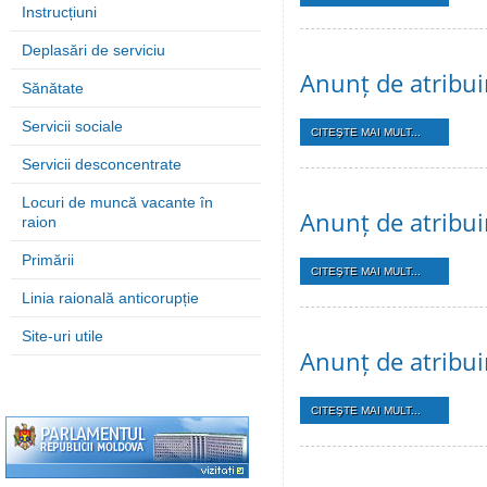
Instrucțiuni
Deplasări de serviciu
Anunț de atribui
Sănătate
Servicii sociale
CITEŞTE MAI MULT...
Servicii desconcentrate
Locuri de muncă vacante în
Anunț de atribui
raion
Primării
CITEŞTE MAI MULT...
Linia raională anticorupție
Site-uri utile
Anunț de atribui
CITEŞTE MAI MULT...