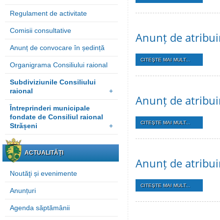
Regulament de activitate
Comisii consultative
Anunț de atribui
Anunț de convocare în ședință
CITEŞTE MAI MULT...
Organigrama Consiliului raional
Subdiviziunile Consiliului
raional
+
Anunț de atribui
Întreprinderi municipale
fondate de Consiliul raional
CITEŞTE MAI MULT...
Strășeni
+
ACTUALITĂȚI
Anunț de atribui
Noutăţi și evenimente
CITEŞTE MAI MULT...
Anunțuri
Agenda săptămânii