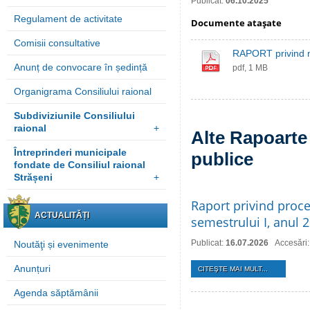
Publicat:
06.10.2025
Regulament de activitate
Documente ataşate
Comisii consultative
RAPORT privind mo
Anunț de convocare în ședință
pdf, 1 MB
Organigrama Consiliului raional
Subdiviziunile Consiliului
raional
+
Alte Rapoarte 
Întreprinderi municipale
publice
fondate de Consiliul raional
Strășeni
+
Raport privind proce
ACTUALITĂȚI
semestrului I, anul 
Publicat:
16.07.2026
Accesări:
Noutăţi și evenimente
Anunțuri
CITEŞTE MAI MULT...
Agenda săptămânii