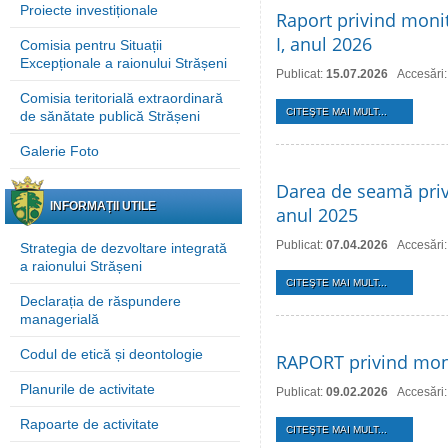
Proiecte investiționale
Raport privind monit
I, anul 2026
Comisia pentru Situații
Excepționale a raionului Strășeni
Publicat:
15.07.2026
Accesări:
Comisia teritorială extraordinară
CITEŞTE MAI MULT...
de sănătate publică Strășeni
Galerie Foto
Darea de seamă privi
INFORMAȚII UTILE
anul 2025
Publicat:
07.04.2026
Accesări
Strategia de dezvoltare integrată
a raionului Strășeni
CITEŞTE MAI MULT...
Declarația de răspundere
managerială
Codul de etică și deontologie
RAPORT privind monit
Planurile de activitate
Publicat:
09.02.2026
Accesări
Rapoarte de activitate
CITEŞTE MAI MULT...