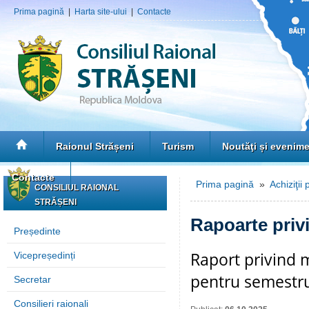
Prima pagină
|
Harta site-ului
|
Contacte
Raionul Strășeni
Turism
Noutăţi și evenim
Contacte
Prima pagină
»
Achiziţii 
CONSILIUL RAIONAL
STRĂȘENI
Rapoarte privi
Președinte
Raport privind m
Vicepreședinți
pentru semestru
Secretar
Consilieri raionali