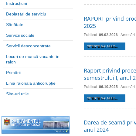
Instrucțiuni
Deplasări de serviciu
RAPORT privind proce
Sănătate
2025
Servicii sociale
Publicat:
09.02.2026
Accesări
Servicii desconcentrate
CITEŞTE MAI MULT...
Locuri de muncă vacante în
raion
Raport privind proce
Primării
semestrului I, anul 
Linia raională anticorupție
Publicat:
06.10.2025
Accesări
Site-uri utile
CITEŞTE MAI MULT...
Darea de seamă privi
anul 2024