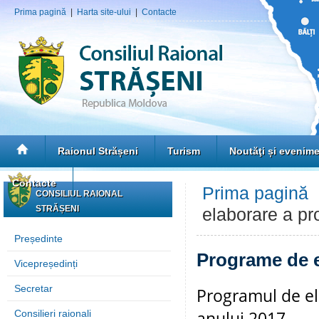
Prima pagină
|
Harta site-ului
|
Contacte
Raionul Strășeni
Turism
Noutăţi și evenim
Contacte
Prima pagină
CONSILIUL RAIONAL
STRĂȘENI
elaborare a pro
Președinte
Programe de el
Vicepreședinți
Secretar
Programul de ela
anului 2017
Consilieri raionali