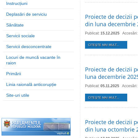
Instrucțiuni
Deplasări de serviciu
Proiecte de decizii p
din luna decembrie
Sănătate
Publicat:
15.12.2025
Accesări
Servicii sociale
CITEŞTE MAI MULT...
Servicii desconcentrate
Locuri de muncă vacante în
raion
Proiecte de decizii p
Primării
luna decembrie 202
Linia raională anticorupție
Publicat:
05.11.2025
Accesări:
Site-uri utile
CITEŞTE MAI MULT...
Proiecte de decizii p
din luna octombrie 