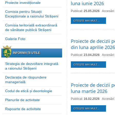
luna iunie 2026
Proiecte investiționale
Publicat:
25.05.2026
Accesări
Comisia pentru Situații
Excepționale a raionului Strășeni
CITEŞTE MAI MULT...
Comisia teritorială extraordinară
de sănătate publică Strășeni
Galerie Foto
Proiecte de decizii p
din luna aprilie 2026
INFORMAȚII UTILE
Publicat:
23.04.2026
Accesări
Strategia de dezvoltare integrată
CITEŞTE MAI MULT...
a raionului Strășeni
Declarația de răspundere
managerială
Proiecte de decizii p
luna martie 2026
Codul de etică și deontologie
Publicat:
16.02.2026
Accesări
Planurile de activitate
Rapoarte de activitate
CITEŞTE MAI MULT...