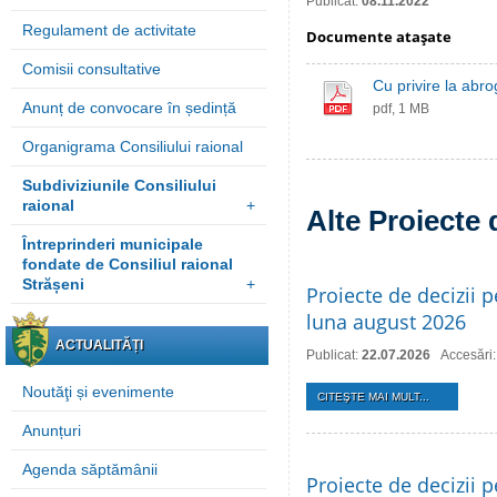
Publicat:
08.11.2022
Regulament de activitate
Documente ataşate
Comisii consultative
Cu privire la abro
Anunț de convocare în ședință
pdf, 1 MB
Organigrama Consiliului raional
Subdiviziunile Consiliului
raional
+
Alte Proiecte 
Întreprinderi municipale
fondate de Consiliul raional
Strășeni
+
Proiecte de decizii p
luna august 2026
ACTUALITĂȚI
Publicat:
22.07.2026
Accesări
Noutăţi și evenimente
CITEŞTE MAI MULT...
Anunțuri
Agenda săptămânii
Proiecte de decizii p