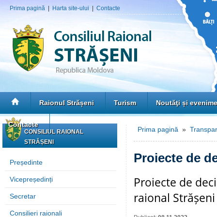
Prima pagină
|
Harta site-ului
|
Contacte
Raionul Strășeni
Turism
Noutăţi și evenim
Contacte
Prima pagină
»
Transpar
CONSILIUL RAIONAL
STRĂȘENI
Proiecte de de
Președinte
Proiecte de deci
Vicepreședinți
raional Strășen
Secretar
Consilieri raionali