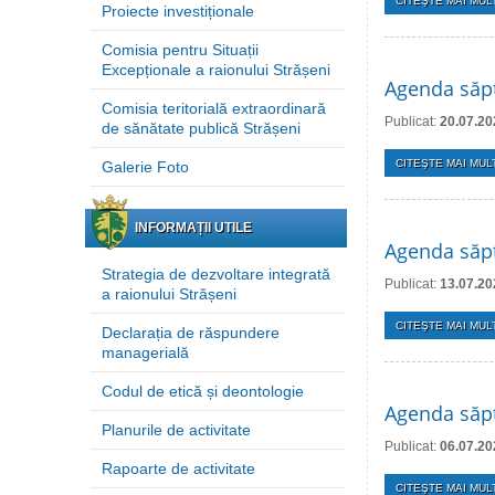
CITEŞTE MAI MULT
Proiecte investiționale
Comisia pentru Situații
Excepționale a raionului Strășeni
Agenda săpt
Comisia teritorială extraordinară
Publicat:
20.07.20
de sănătate publică Strășeni
CITEŞTE MAI MULT
Galerie Foto
INFORMAȚII UTILE
Agenda săpt
Strategia de dezvoltare integrată
Publicat:
13.07.20
a raionului Strășeni
CITEŞTE MAI MULT
Declarația de răspundere
managerială
Codul de etică și deontologie
Agenda săpt
Planurile de activitate
Publicat:
06.07.20
Rapoarte de activitate
CITEŞTE MAI MULT