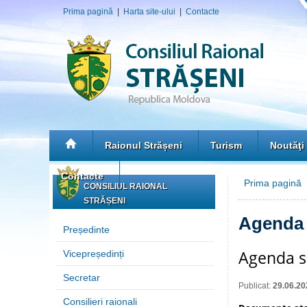
Prima pagină
|
Harta site-ului
|
Contacte
Raionul Strășeni
Turism
Noutăţi
Contacte
Prima pagină
»
CONSILIUL RAIONAL
STRĂȘENI
Agenda 
Președinte
Agenda să
Vicepreședinți
Secretar
Publicat:
29.06.20
Consilieri raionali