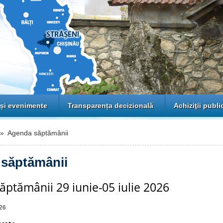
 și evenimente
Transparența decizională
Achiziţii publi
 Agenda săptămânii
săptămânii
ptămânii 29 iunie-05 iulie 2026
26