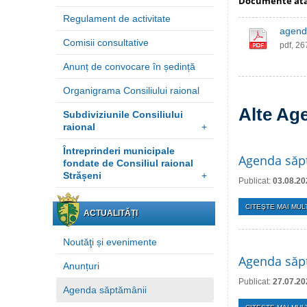
Documente at
Regulament de activitate
agenda
Comisii consultative
pdf, 2
Anunț de convocare în ședință
Organigrama Consiliului raional
Alte Ag
Subdiviziunile Consiliului
raional
+
Întreprinderi municipale
Agenda săp
fondate de Consiliul raional
Strășeni
+
Publicat:
03.08.20
CITEŞTE MAI MULT
ACTUALITĂȚI
Noutăţi și evenimente
Agenda săpt
Anunțuri
Publicat:
27.07.20
Agenda săptămânii