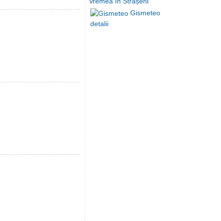
Vremea în Strășeni
Gismeteo
detalii