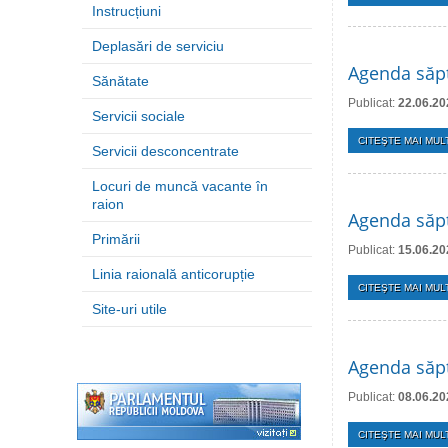
Instrucțiuni
Deplasări de serviciu
Agenda săpt
Sănătate
Publicat:
22.06.20
Servicii sociale
CITEŞTE MAI MULT
Servicii desconcentrate
Locuri de muncă vacante în
raion
Agenda săpt
Primării
Publicat:
15.06.20
Linia raională anticorupție
CITEŞTE MAI MULT
Site-uri utile
Agenda săpt
Publicat:
08.06.20
CITEŞTE MAI MULT