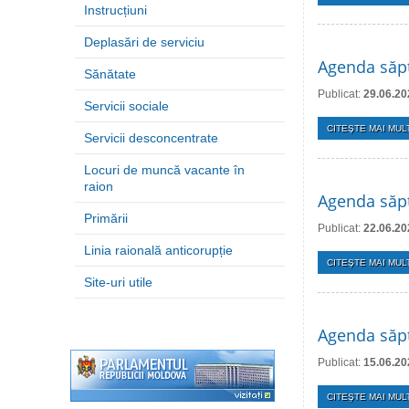
Instrucțiuni
Deplasări de serviciu
Agenda săpt
Sănătate
Publicat:
29.06.20
Servicii sociale
CITEŞTE MAI MULT
Servicii desconcentrate
Locuri de muncă vacante în
raion
Agenda săpt
Primării
Publicat:
22.06.20
Linia raională anticorupție
CITEŞTE MAI MULT
Site-uri utile
Agenda săpt
Publicat:
15.06.20
CITEŞTE MAI MULT