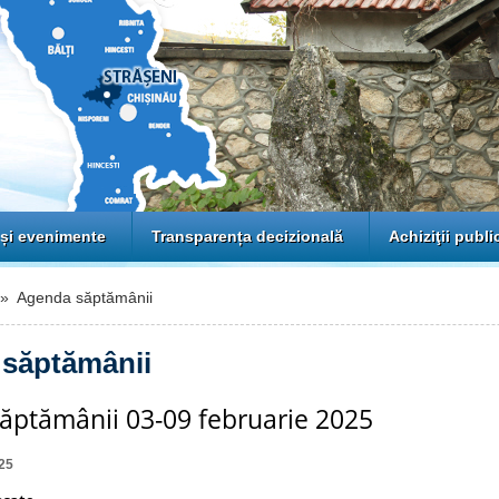
 și evenimente
Transparența decizională
Achiziţii publi
 Agenda săptămânii
săptămânii
ăptămânii 03-09 februarie 2025
25