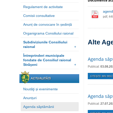
Documente at
Regulament de activitate
agend
Comisii consultative
pdf, 4
Anunț de convocare în ședință
Organigrama Consiliului raional
Alte Ag
Subdiviziunile Consiliului
raional
+
Întreprinderi municipale
Agenda săp
fondate de Consiliul raional
Strășeni
+
Publicat:
03.08.20
CITEŞTE MAI MULT
ACTUALITĂȚI
Noutăţi și evenimente
Agenda săpt
Anunțuri
Publicat:
27.07.20
Agenda săptămânii