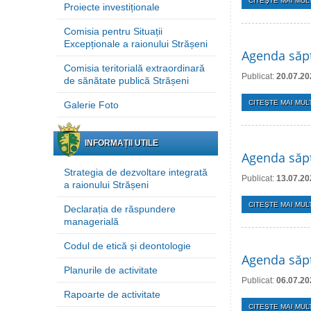
CITEŞTE MAI MULT
Proiecte investiționale
Comisia pentru Situații
Excepționale a raionului Strășeni
Agenda săpt
Comisia teritorială extraordinară
Publicat:
20.07.20
de sănătate publică Strășeni
CITEŞTE MAI MULT
Galerie Foto
INFORMAȚII UTILE
Agenda săpt
Strategia de dezvoltare integrată
Publicat:
13.07.20
a raionului Strășeni
CITEŞTE MAI MULT
Declarația de răspundere
managerială
Codul de etică și deontologie
Agenda săpt
Planurile de activitate
Publicat:
06.07.20
Rapoarte de activitate
CITEŞTE MAI MULT