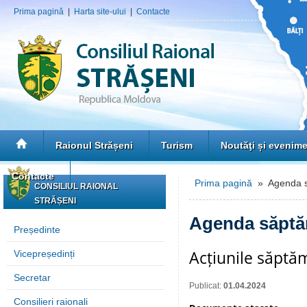
Prima pagină
|
Harta site-ului
|
Contacte
Raionul Strășeni
Turism
Noutăţi și evenim
Contacte
Prima pagină
» Agenda s
CONSILIUL RAIONAL
STRĂȘENI
Agenda săptă
Președinte
Acțiunile săptă
Vicepreședinți
Secretar
Publicat:
01.04.2024
Consilieri raionali