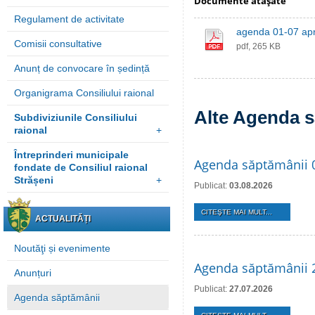
Documente ataşate
Regulament de activitate
agenda 01-07 apri
Comisii consultative
pdf, 265 KB
Anunț de convocare în ședință
Organigrama Consiliului raional
Alte Agenda s
Subdiviziunile Consiliului
raional
+
Întreprinderi municipale
Agenda săptămânii 
fondate de Consiliul raional
Strășeni
+
Publicat:
03.08.2026
CITEŞTE MAI MULT...
ACTUALITĂȚI
Noutăţi și evenimente
Agenda săptămânii 2
Anunțuri
Publicat:
27.07.2026
Agenda săptămânii