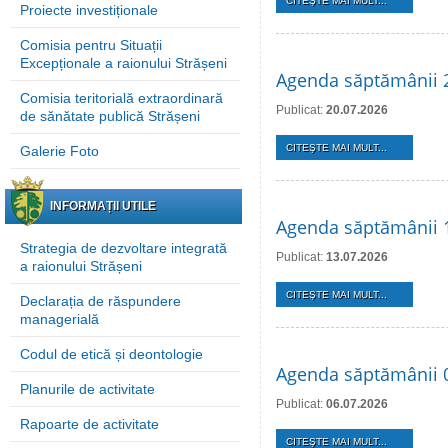
CITEŞTE MAI MULT...
Proiecte investiționale
Comisia pentru Situații
Excepționale a raionului Strășeni
Agenda săptămânii 2
Comisia teritorială extraordinară
Publicat:
20.07.2026
de sănătate publică Strășeni
CITEŞTE MAI MULT...
Galerie Foto
INFORMAȚII UTILE
Agenda săptămânii 1
Strategia de dezvoltare integrată
Publicat:
13.07.2026
a raionului Strășeni
CITEŞTE MAI MULT...
Declarația de răspundere
managerială
Codul de etică și deontologie
Agenda săptămânii 0
Planurile de activitate
Publicat:
06.07.2026
Rapoarte de activitate
CITEŞTE MAI MULT...