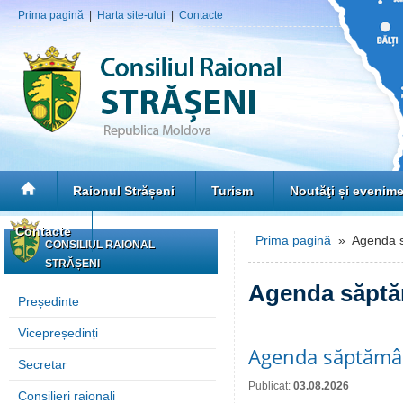
Prima pagină
|
Harta site-ului
|
Contacte
Raionul Strășeni
Turism
Noutăţi și evenim
Contacte
Prima pagină
» Agenda s
CONSILIUL RAIONAL
STRĂȘENI
Agenda săptă
Președinte
Vicepreședinți
Agenda săptămân
Secretar
Publicat:
03.08.2026
Consilieri raionali