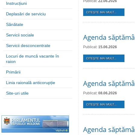
Publicat:
22.06.2026
Instrucțiuni
CITEŞTE MAI MULT...
Deplasări de serviciu
Sănătate
Servicii sociale
Agenda săptămân
Servicii desconcentrate
Publicat:
15.06.2026
Locuri de muncă vacante în
CITEŞTE MAI MULT...
raion
Primării
Agenda săptămân
Linia raională anticorupție
Site-uri utile
Publicat:
08.06.2026
CITEŞTE MAI MULT...
Agenda săptămân