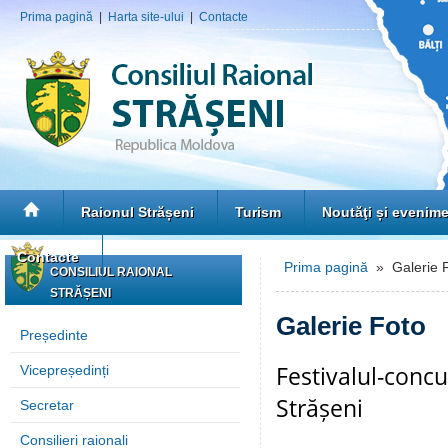
Prima pagină
|
Harta site-ului
|
Contacte
Raionul Strășeni
Turism
Noutăţi și evenim
Contacte
Prima pagină
» Galerie 
CONSILIUL RAIONAL
STRĂȘENI
Galerie Foto
Președinte
Festivalul-concu
Vicepreședinți
Strășeni
Secretar
Consilieri raionali