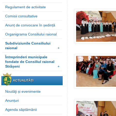
Regulament de activitate
Comisii consultative
Anunț de convocare în ședință
Organigrama Consiliului raional
Subdiviziunile Consiliului
raional
+
Întreprinderi municipale
fondate de Consiliul raional
Strășeni
+
ACTUALITĂȚI
Noutăţi și evenimente
Anunțuri
Agenda săptămânii