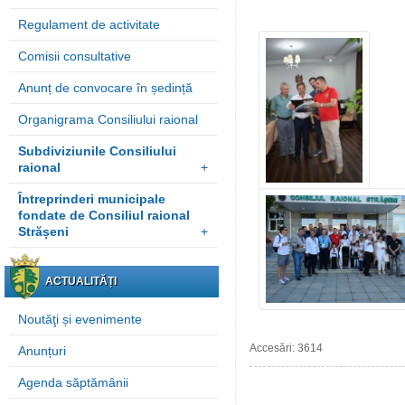
Regulament de activitate
Comisii consultative
Anunț de convocare în ședință
Organigrama Consiliului raional
Subdiviziunile Consiliului
raional
+
Întreprinderi municipale
fondate de Consiliul raional
Strășeni
+
ACTUALITĂȚI
Noutăţi și evenimente
Accesări: 3614
Anunțuri
Agenda săptămânii