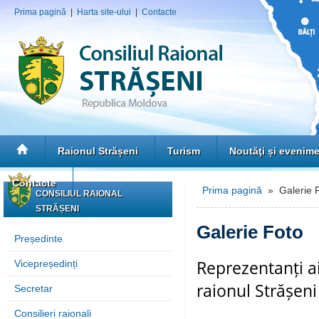
Prima pagină
|
Harta site-ului
|
Contacte
Raionul Strășeni
Turism
Noutăţi și evenim
Contacte
Prima pagină
» Galerie 
CONSILIUL RAIONAL
STRĂȘENI
Galerie Foto
Președinte
Reprezentanți ai
Vicepreședinți
raionul Strășeni
Secretar
Consilieri raionali