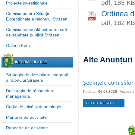
pdf, 185 KB
Proiecte investiționale
Ordinea d
Comisia pentru Situații
Excepționale a raionului Strășeni
pdf, 182 KB
Comisia teritorială extraordinară
de sănătate publică Strășeni
Galerie Foto
Alte Anunțuri
INFORMAȚII UTILE
Strategia de dezvoltare integrată
a raionului Strășeni
Ședințele comisiilor 
Declarația de răspundere
Publicat:
06.08.2026
Accesări:
managerială
CITEŞTE MAI MULT...
Codul de etică și deontologie
Planurile de activitate
Rapoarte de activitate