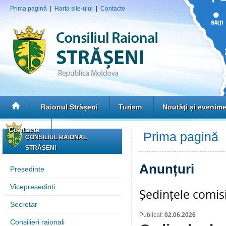
Prima pagină
|
Harta site-ului
|
Contacte
Raionul Strășeni
Turism
Noutăţi și evenim
Contacte
Prima pagină
»
CONSILIUL RAIONAL
STRĂȘENI
Anunțuri
Președinte
Vicepreședinți
Ședințele comisi
Secretar
Publicat:
02.06.2026
Consilieri raionali