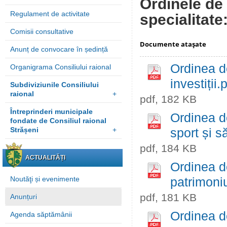
Ordinele de 
Regulament de activitate
specialitate
Comisii consultative
Documente ataşate
Anunț de convocare în ședință
Ordinea de
Organigrama Consiliului raional
investiții.
Subdiviziunile Consiliului
raional
+
pdf, 182 KB
Întreprinderi municipale
Ordinea de
fondate de Consiliul raional
Strășeni
+
sport și s
pdf, 184 KB
ACTUALITĂȚI
Ordinea d
Noutăţi și evenimente
patrimoniu
pdf, 181 KB
Anunțuri
Ordinea d
Agenda săptămânii