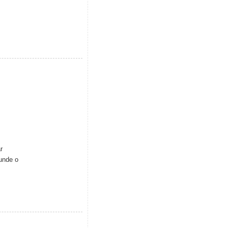
r
cunde o