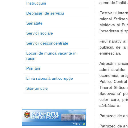
semn de înaltă a
Instrucțiuni
Festivalul Inter
Deplasări de serviciu
raional Strășeni
Sănătate
Moldova și Euro
încrederea și sp
Servicii sociale
Firul narativ a
Servicii desconcentrate
publicul, de la 
Locuri de muncă vacante în
eminescian.
raion
Adresăm sincere 
Primării
administrațiilo
economici, artiș
Linia raională anticorupție
Publice Centrul 
Tineret Strășen
Site-uri utile
Sadoveanu” pent
celor care, pr
sărbătoare.
Patruzeci de an
Patruzeci de an