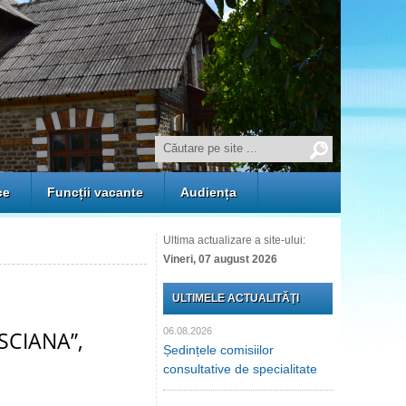
ce
Funcții vacante
Audiența
Ultima actualizare a site-ului:
Vineri, 07 august 2026
ULTIMELE ACTUALITĂŢI
06.08.2026
ESCIANA”,
Ședințele comisiilor
consultative de specialitate