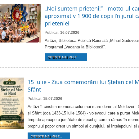
„Noi suntem prieteni!” - motto-ul ca
aproximativ 1 900 de copii în jurul că
prieteniei
Publicat:
16.07.2026
Astăzi, Biblioteca Publică Raională „Mihail Sadovean
Programul „Vacanța la Bibliotecă”.
CITEŞTE MAI MULT...
15 iulie - Ziua comemorării lui Ștefan cel M
Sfânt
Publicat:
15.07.2026
Astăzi îi cinstim memoria celui mai mare domn al Moldovei - 
și Sfânt (cca 1433-15 iulie 1504) - voievodul care a purtat Mo
timp de aproape o jumătate de secol și care a rămas în memor
propriului popor drept un simbol al curajului, al înțelepciunii și 
CITEŞTE MAI MULT...