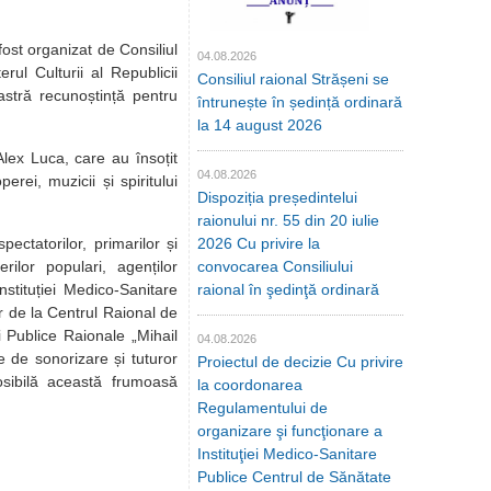
fost organizat de Consiliul
04.08.2026
erul Culturii al Republicii
Consiliul raional Strășeni se
astră recunoștință pentru
întrunește în ședință ordinară
la 14 august 2026
Alex Luca, care au însoțit
04.08.2026
erei, muzicii și spiritului
Dispoziția președintelui
raionului nr. 55 din 20 iulie
pectatorilor, primarilor și
2026 Cu privire la
rilor populari, agenților
convocarea Consiliului
Instituției Medico-Sanitare
raional în şedinţă ordinară
or de la Centrul Raional de
i Publice Raionale „Mihail
04.08.2026
e de sonorizare și tuturor
Proiectul de decizie Cu privire
osibilă această frumoasă
la coordonarea
Regulamentului de
organizare şi funcţionare a
Instituţiei Medico-Sanitare
Publice Centrul de Sănătate