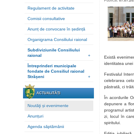
Publicat:
07.07.20
Regulament de activitate
Comisii consultative
Anunț de convocare în ședință
Organigrama Consiliului raional
Subdiviziunile Consiliului
raional
+
Există evenimen
identitatea unei
Întreprinderi municipale
fondate de Consiliul raional
Festivalul Inte
Strășeni
+
celebrarea celo
păstrată, ci tră
ACTUALITĂȚI
În acordurile O
depunere a flor
Noutăţi și evenimente
programul artis
Anunțuri
zi, locul în ca
spiritului.
Agenda săptămânii
Ediția jubiliară