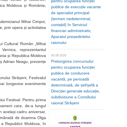
pentru ocuparea funcției
blica Moldova și România,
publice de execuție vacante
de specialist principal
(termen nedeterminat,
academicianul Mihai Cimpoi,
contabil) în Serviciul
e, prin opera și activitatea
financiar-administrativ,
Aparatul președintelui
raionului
ului Cultural Român „Mihai
Vernica, reprezentantul
mânia și Republica Moldova
06.08.2026
Prelungirea concursului
agoș Adrian Neagu, prezențe
pentru ocuparea funcției
publice de conducere
ului Strășeni, Festivalul
vacantă, pe perioadă
e mai longevive evenimente
determinată, de șef/șefă a
Direcției generale educație,
subdiviziune a Consiliului
stui Festival. Pentru prima
raional Strășeni
t, oameni care, de-a lungul
În același cadru aniversar,
 înmânată de doamna Olga
t a Republicii Moldova, în