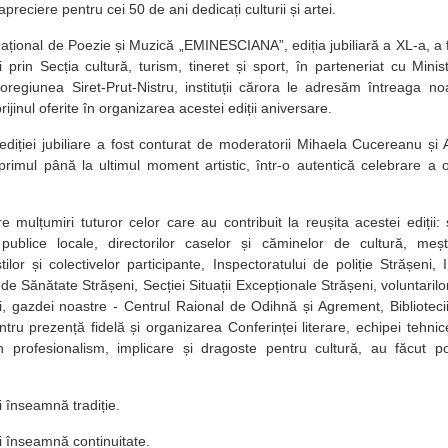
preciere pentru cei 50 de ani dedicați culturii și artei.
național de Poezie și Muzică „EMINESCIANA”, ediția jubiliară a XL-a, a 
 prin Secția cultură, turism, tineret și sport, în parteneriat cu Minist
regiunea Siret-Prut-Nistru, instituții cărora le adresăm întreaga no
rijinul oferite în organizarea acestei ediții aniversare.
l ediției jubiliare a fost conturat de moderatorii Mihaela Cucereanu și 
primul până la ultimul moment artistic, într-o autentică celebrare a op
mulțumiri tuturor celor care au contribuit la reușita acestei ediții: s
r publice locale, directorilor caselor și căminelor de cultură, mește
tilor și colectivelor participante, Inspectoratului de poliție Strășeni, 
de Sănătate Strășeni, Secției Situații Excepționale Strășeni, voluntaril
i, gazdei noastre - Centrul Raional de Odihnă și Agrement, Biblioteci
ru prezență fidelă și organizarea Conferinței literare, echipei tehnic
in profesionalism, implicare și dragoste pentru cultură, au făcut p
i înseamnă tradiție.
i înseamnă continuitate.