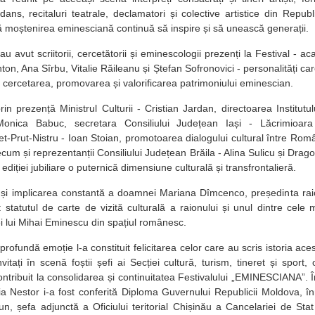
ans, recitaluri teatrale, declamatori și colective artistice din Repu
moștenirea eminesciană continuă să inspire și să unească generații.
au avut scriitorii, cercetătorii și eminescologii prezenți la Festival - 
nton, Ana Sîrbu, Vitalie Răileanu și Ștefan Sofronovici - personalități car
la cercetarea, promovarea și valorificarea patrimoniului eminescian.
in prezență Ministrul Culturii - Cristian Jardan, directoarea Institut
onica Babuc, secretara Consiliului Județean Iași - Lăcrimioara 
ret-Prut-Nistru - Ioan Stoian, promotoarea dialogului cultural între Ro
ecum și reprezentanții Consiliului Județean Brăila - Alina Sulicu și Dr
 ediției jubiliare o puternică dimensiune culturală și transfrontalieră.
și implicarea constantă a doamnei Mariana Dîmcenco, președinta raion
t statutul de carte de vizită culturală a raionului și unul dintre cel
ei lui Mihai Eminescu din spațiul românesc.
fundă emoție l-a constituit felicitarea celor care au scris istoria ace
vitați în scenă foștii șefi ai Secției cultură, turism, tineret și spor
ontribuit la consolidarea și continuitatea Festivalului „EMINESCIANA”. 
a Nestor i-a fost conferită Diploma Guvernului Republicii Moldova,
n, șefa adjunctă a Oficiului teritorial Chișinău a Cancelariei de Sta