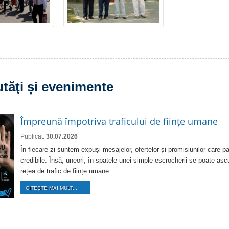
tăţi și evenimente
Împreună împotriva traficului de ființe umane
Publicat:
30.07.2026
În fiecare zi suntem expuși mesajelor, ofertelor și promisiunilor care pa
credibile. Însă, uneori, în spatele unei simple escrocherii se poate as
rețea de trafic de ființe umane.
CITEŞTE MAI MULT...