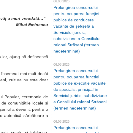
06.08.2026
Prelungirea concursului
pentru ocuparea funcției
văț a muri vreodată…” -
publice de conducere
Mihai Eminescu
vacante de șef/șefă a
Serviciului juridic,
subdiviziune a Consiliului
raional Strășeni (termen
nedeterminat)
 lor, ajung să definească
06.08.2026
Prelungirea concursului
 a însemnat mai mult decât
pentru ocuparea funcției
șeni, cultura nu este doar
publice de execuție vacante
de specialist principal în
Serviciul juridic, subdiviziune
ului Popular, ceremonia de
a Consiliului raional Strășeni
 de comunitățile locale și
(termen nedeterminat)
șeniul a devenit, pentru o
r-o autentică sărbătoare a
06.08.2026
Prelungirea concursului
mații corale și folclorice,