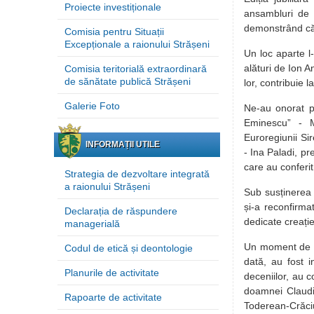
Proiecte investiționale
ansambluri de d
demonstrând că 
Comisia pentru Situații
Excepționale a raionului Strășeni
Un loc aparte l-
alături de Ion A
Comisia teritorială extraordinară
de sănătate publică Strășeni
lor, contribuie 
Galerie Foto
Ne-au onorat pr
Eminescu” - M
Euroregiunii Si
INFORMAȚII UTILE
- Ina Paladi, pr
care au conferit
Strategia de dezvoltare integrată
a raionului Strășeni
Sub susținerea 
și-a reconfirma
Declarația de răspundere
dedicate creați
managerială
Un moment de pro
Codul de etică și deontologie
dată, au fost in
Planurile de activitate
deceniilor, au c
doamnei Claudi
Rapoarte de activitate
Toderean-Crăciu