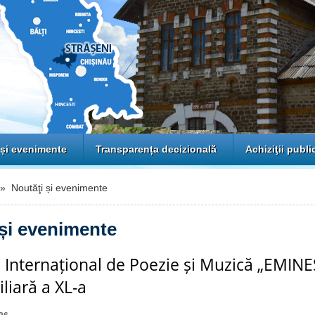
 și evenimente
Transparența decizională
Achiziţii publi
 Noutăţi și evenimente
 și evenimente
l Internațional de Poezie și Muzică „EMIN
iliară a XL-a