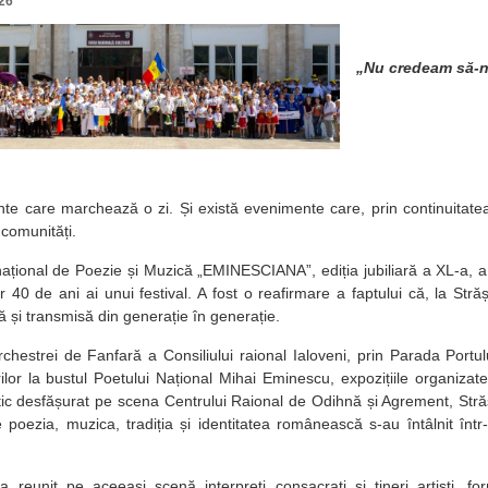
26
„Nu credeam să-n
te care marchează o zi. Și există evenimente care, prin continuitatea
 comunități.
rnațional de Poezie și Muzică „EMINESCIANA”, ediția jubiliară a XL-a,
r 40 de ani ai unui festival. A fost o reafirmare a faptului că, la Stră
ită și transmisă din generație în generație.
rchestrei de Fanfară a Consiliului raional Ialoveni, prin Parada Port
ilor la bustul Poetului Național Mihai Eminescu, expozițiile organizate
tic desfășurat pe scena Centrului Raional de Odihnă și Agrement, Stră
re poezia, muzica, tradiția și identitatea românească s-au întâlnit înt
 a reunit pe aceeași scenă interpreți consacrați și tineri artiști, for