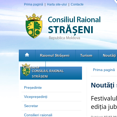
Prima pagină
|
Harta site-ului
|
Contacte
Raionul Strășeni
Turism
Noutăţi
Contacte
Prima pagină
»
CONSILIUL RAIONAL
STRĂȘENI
Noutăţi
Președinte
Festivalu
Vicepreședinți
ediția jub
Secretar
Consilieri raionali