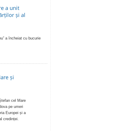
re a unit
rților și al
u” a încheiat cu bucurie
are și
Ștefan cel Mare
ldova pe umeri
ia Europei și a
al credinței.