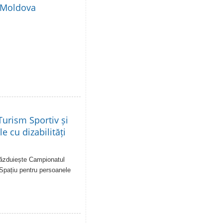
i Moldova
urism Sportiv și
e cu dizabilități
 găzduiește Campionatul
 Spațiu pentru persoanele