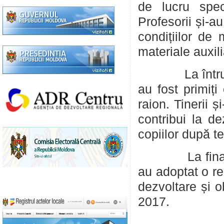
de lucru spec
Profesorii și-a
condițiilor de
materiale auxili
La întrunire a
au fost primiți
raion. Tinerii 
contribui la de
copiilor după t
La final, part
au adoptat o rez
dezvoltare și o
2017.