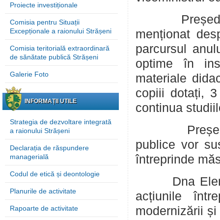
Proiecte investiționale
Președintele 
Comisia pentru Situații
Excepționale a raionului Strășeni
menționat desp
parcursul anulu
Comisia teritorială extraordinară
de sănătate publică Strășeni
optime în ins
Galerie Foto
materiale dida
copiii dotați, 
INFORMAȚII UTILE
continua studii
Strategia de dezvoltare integrată
Președintele 
a raionului Strășeni
publice vor sus
Declarația de răspundere
managerială
întreprinde măsu
Codul de etică și deontologie
Dna Elena Cer
Planurile de activitate
acțiunile înt
Rapoarte de activitate
modernizării și