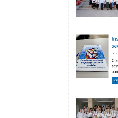
In
se
Publ
Com
ser
oam
CI