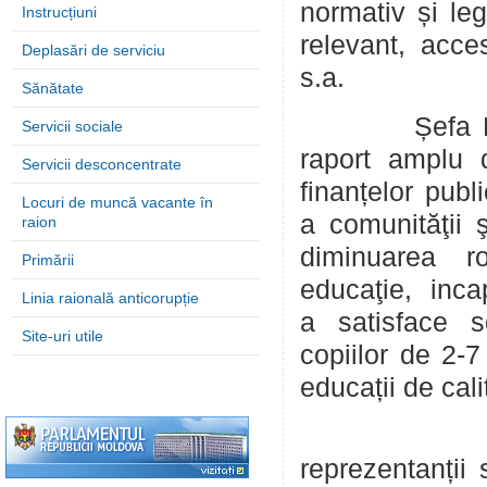
normativ și leg
Instrucțiuni
relevant, acces
Deplasări de serviciu
s.a.
Sănătate
Șefa Direcți
Servicii sociale
raport amplu d
Servicii desconcentrate
finanțelor publ
Locuri de muncă vacante în
a comunităţii ş
raion
diminuarea rol
Primării
educaţie, incap
Linia raională anticorupție
a satisface sol
Site-uri utile
copiilor de 2-7
educații de cal
La rândul l
reprezentanții 