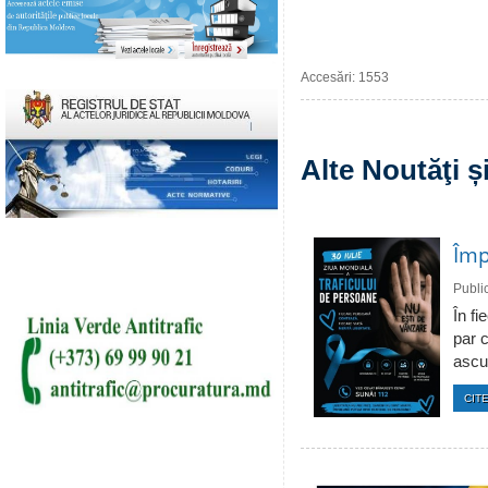
Accesări: 1553
Alte Noutăţi 
Împ
Publi
În fi
par c
ascun
CITE