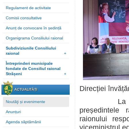
Regulament de activitate
Comisii consultative
Anunț de convocare în ședință
Organigrama Consiliului raional
Subdiviziunile Consiliului
raional
+
Întreprinderi municipale
fondate de Consiliul raional
Strășeni
+
Direcției învăță
ACTUALITĂȚI
La lucrăril
Noutăţi și evenimente
președintele 
Anunțuri
raionului res
Agenda săptămânii
viceministrul e