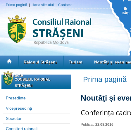
Prima pagină
|
Harta site-ului
|
Contacte
Raionul Strășeni
Turism
Noutăţi și evenim
Contacte
Prima pagină
»
CONSILIUL RAIONAL
STRĂȘENI
Noutăţi și ev
Președinte
Vicepreședinți
Conferința cadre
Secretar
Publicat:
22.08.2016
Consilieri raionali