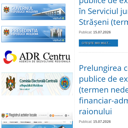
publice de ex
în Serviciul j
Strășeni (te
Publicat:
15.07.2026
CITEŞTE MAI MULT...
Prelungirea c
publice de ex
(termen nedet
financiar-adm
raionului
Publicat:
15.07.2026