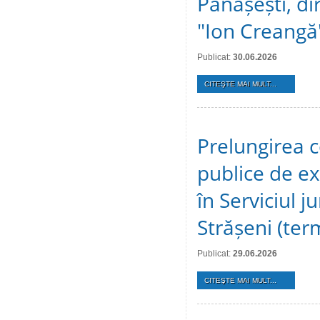
Pănășești, dir
"Ion Creangă
Publicat:
30.06.2026
CITEŞTE MAI MULT...
Prelungirea c
publice de ex
în Serviciul j
Strășeni (te
Publicat:
29.06.2026
CITEŞTE MAI MULT...