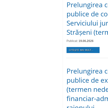
Prelungirea c
publice de c
Serviciului ju
Strășeni (te
Publicat:
19.06.2026
CITEŞTE MAI MULT...
Prelungirea c
publice de ex
(termen nedet
financiar-adm
raionului