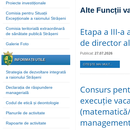
Proiecte investiționale
Alte Funcții v
Comisia pentru Situații
Excepționale a raionului Strășeni
Comisia teritorială extraordinară
Etapa a III-a
de sănătate publică Strășeni
de director a
Galerie Foto
Publicat:
27.07.2026
INFORMAȚII UTILE
CITEŞTE MAI MULT...
Strategia de dezvoltare integrată
a raionului Strășeni
Consurs pent
Declarația de răspundere
managerială
execuție vaca
Codul de etică și deontologie
(matematică/fi
Planurile de activitate
management, 
Rapoarte de activitate