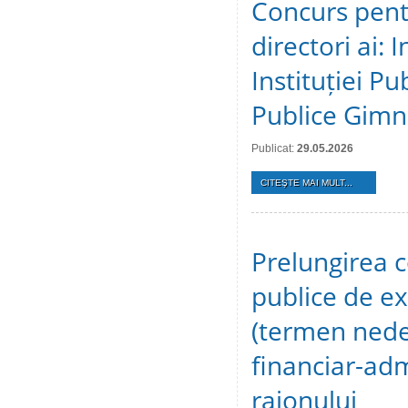
Concurs pent
directori ai: 
Instituției Pu
Publice Gimn
Publicat:
29.05.2026
CITEŞTE MAI MULT...
Prelungirea c
publice de ex
(termen nedet
financiar-adm
raionului