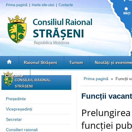
Prima pagină
|
Harta site-ului
|
Contacte
Raionul Strășeni
Turism
Noutăţi și evenim
Contacte
Prima pagină
» Funcții v
CONSILIUL RAIONAL
STRĂȘENI
Funcții vacan
Președinte
Prelungirea
Vicepreședinți
Secretar
funcției pub
Consilieri raionali