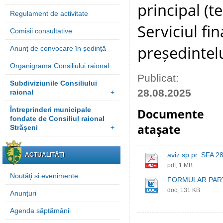
principal (t
Regulament de activitate
Serviciul fi
Comisii consultative
președintelu
Anunț de convocare în ședință
Organigrama Consiliului raional
Publicat:
Subdiviziunile Consiliului
28.08.2025
raional
+
Întreprinderi municipale
Documente
fondate de Consiliul raional
ataşate
Strășeni
+
aviz sp.pr. SFA 2
ACTUALITĂȚI
pdf, 1 MB
Noutăţi și evenimente
FORMULAR PART
doc, 131 KB
Anunțuri
Agenda săptămânii