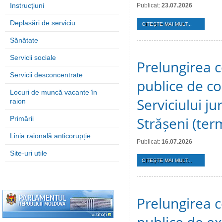
Instrucțiuni
Publicat:
23.07.2026
Deplasări de serviciu
CITEŞTE MAI MULT...
Sănătate
Servicii sociale
Prelungirea c
Servicii desconcentrate
publice de c
Locuri de muncă vacante în
Serviciului ju
raion
Strășeni (te
Primării
Linia raională anticorupție
Publicat:
16.07.2026
Site-uri utile
CITEŞTE MAI MULT...
Prelungirea c