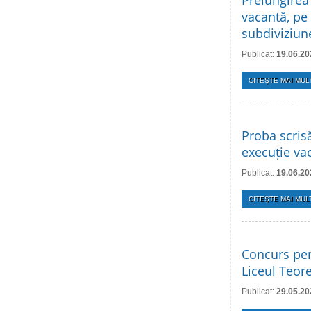
Prelungirea
vacantă, pe
subdiviziune
Publicat:
19.06.20
CITEŞTE MAI MULT
Proba scris
execuție vac
Publicat:
19.06.20
CITEŞTE MAI MULT
Concurs pent
Liceul Teore
Publicat:
29.05.20