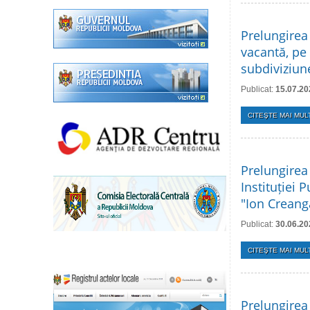
Prelungirea
vacantă, pe
subdiviziune
Publicat:
15.07.20
CITEŞTE MAI MULT
Prelungirea
Instituției 
"Ion Creang
Publicat:
30.06.20
CITEŞTE MAI MULT
Prelungirea