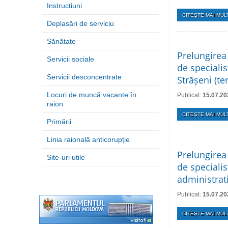
Instrucțiuni
CITEŞTE MAI MULT
Deplasări de serviciu
Sănătate
Prelungirea
Servicii sociale
de specialis
Servicii desconcentrate
Strășeni (t
Locuri de muncă vacante în
Publicat:
15.07.20
raion
CITEŞTE MAI MULT
Primării
Linia raională anticorupție
Prelungirea
Site-uri utile
de specialis
administrati
Publicat:
15.07.20
CITEŞTE MAI MULT