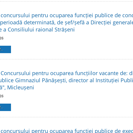
 concursului pentru ocuparea funcției publice de co
 perioadă determinată, de șef/șefă a Direcției general
 a Consiliului raional Strășeni
26
...
 Concursului pentru ocuparea funcțiilor vacante de: di
Publice Gimnaziul Pănășești, director al Instituției Pub
ă", Micleușeni
26
...
 concursului pentru ocuparea funcției publice de exe