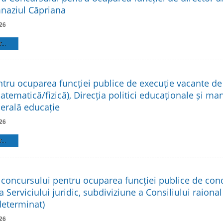
naziul Căpriana
26
...
tru ocuparea funcției publice de execuție vacante de 
atematică/fizică), Direcția politici educaționale și m
nerală educație
26
...
 concursului pentru ocuparea funcției publice de co
a Serviciului juridic, subdiviziune a Consiliului raional
eterminat)
26