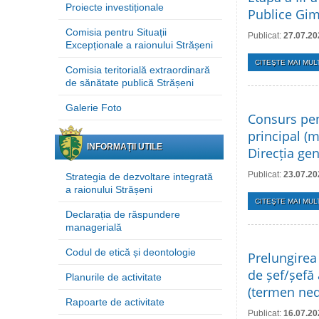
Proiecte investiționale
Publice Gim
Comisia pentru Situații
Publicat:
27.07.20
Excepționale a raionului Strășeni
CITEŞTE MAI MULT
Comisia teritorială extraordinară
de sănătate publică Strășeni
Galerie Foto
Consurs pen
principal (m
INFORMAȚII UTILE
Direcția ge
Publicat:
23.07.20
Strategia de dezvoltare integrată
a raionului Strășeni
CITEŞTE MAI MULT
Declarația de răspundere
managerială
Codul de etică și deontologie
Prelungirea
de șef/șefă 
Planurile de activitate
(termen ned
Rapoarte de activitate
Publicat:
16.07.20