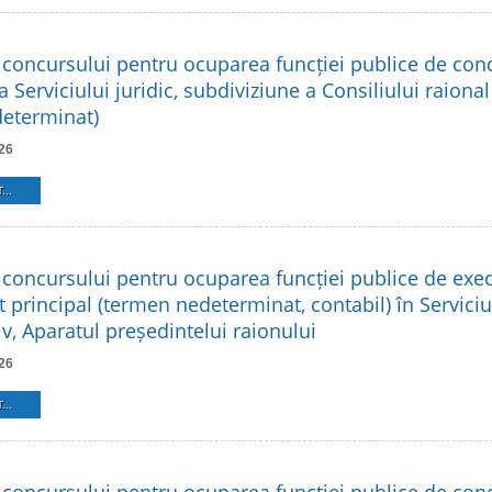
 concursului pentru ocuparea funcției publice de co
a Serviciului juridic, subdiviziune a Consiliului raional
eterminat)
26
...
 concursului pentru ocuparea funcției publice de exe
t principal (termen nedeterminat, contabil) în Serviciu
v, Aparatul președintelui raionului
26
...