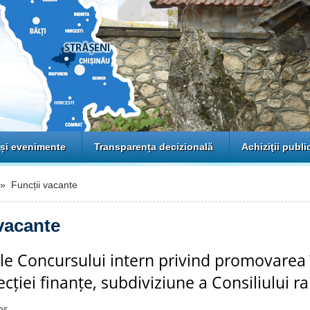
 și evenimente
Transparența decizională
Achiziţii publi
 Funcții vacante
vacante
le Concursului intern privind promovarea 
ecției finanțe, subdiviziune a Consiliului r