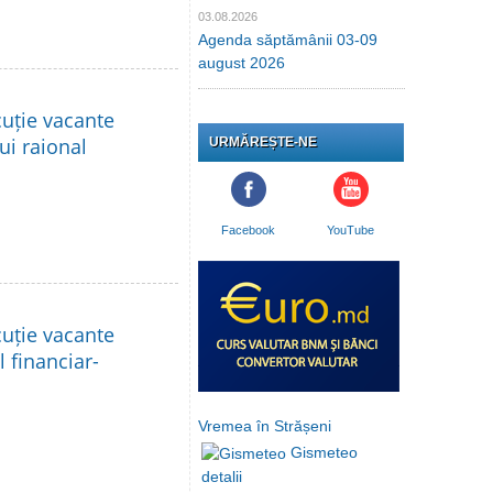
03.08.2026
Agenda săptămânii 03-09
august 2026
cuție vacante
lui raional
URMĂREȘTE-NE
Facebook
YouTube
cuție vacante
l financiar-
Vremea în Strășeni
Gismeteo
detalii