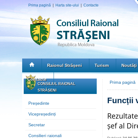
Prima pagină
|
Harta site-ului
|
Contacte
Raionul Strășeni
Turism
Noutăţi
Contacte
Prima pagină
»
CONSILIUL RAIONAL
STRĂȘENI
Funcții 
Președinte
Rezultate
Vicepreședinți
șef al Dir
Secretar
Consilieri raionali