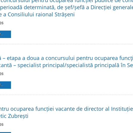
 concursului pentru ocuparea funcției publice de co
 perioadă determinată, de șef/șefă a Direcției general
 a Consiliului raional Strășeni
26
...
ă – etapa a doua a concursului pentru ocuparea funcţi
antă – specialist principal/specialistă principală în Ser
26
...
ru ocuparea funcției vacante de director al Instituție
tic Zubrești
26