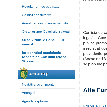
Publicat:
24.06.20
Regulament de activitate
Comisii consultative
Anunț de convocare în ședință
Organigrama Consiliului raional
Comisia de co
legală a Consi
Subdiviziunile Consiliului
privind promov
raional
+
înregistrat do
Întreprinderi municipale
prevederile p
fondate de Consiliul raional
(Anexa nr. 13 
Strășeni
+
se propune pr
ACTUALITĂȚI
Noutăţi și evenimente
Alte Fun
Anunțuri
Agenda săptămânii
Etapa a III-