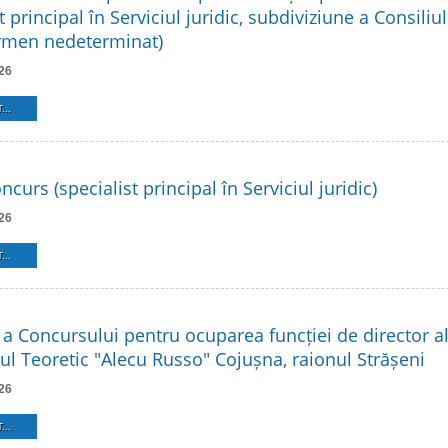
t principal în Serviciul juridic, subdiviziune a Consiliu
ermen nedeterminat)
26
...
ncurs (specialist principal în Serviciul juridic)
26
...
a a Concursului pentru ocuparea funcției de director al 
ul Teoretic "Alecu Russo" Cojușna, raionul Strășeni
26
...