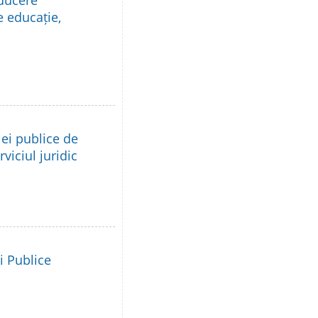
nducere
e educație,
ei publice de
viciul juridic
i Publice