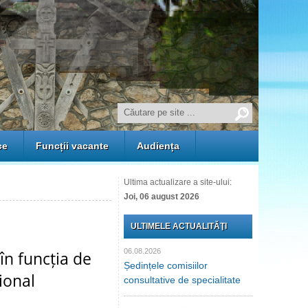
ce
Funcții vacante
Audiența
Ultima actualizare a site-ului:
Joi, 06 august 2026
ULTIMELE ACTUALITĂŢI
06.08.2026
în funcția de
Ședințele comisiilor
aional
consultative de specialitate