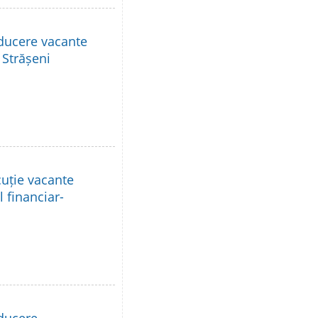
nducere vacante
 Strășeni
cuție vacante
l financiar-