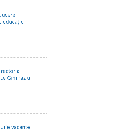
nducere
e educație,
rector al
lice Gimnaziul
cuție vacante