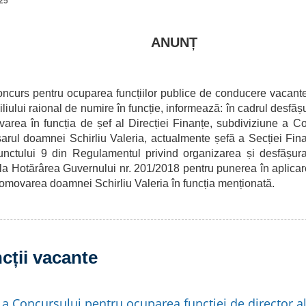
25
ANUNȚ
ncurs pentru ocuparea funcțiilor publice de conducere vacante
liului raional de numire în funcție, informează: în cadrul desfășu
area în funcția de șef al Direcției Finanțe, subdiviziune a Con
sarul doamnei Schirliu Valeria, actualmente șefă a Secției Fina
unctului 9 din Regulamentul privind organizarea și desfășura
la Hotărârea Guvernului nr. 201/2018 pentru punerea în aplicare
omovarea doamnei Schirliu Valeria în funcția menționată.
cții vacante
a a Concursului pentru ocuparea funcției de director al 